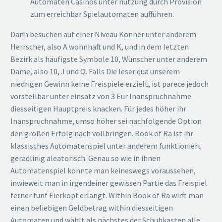
Automaten Casinos unter nutzung durch Provision
zum erreichbar Spielautomaten aufführen.
Dann besuchen auf einer Niveau Könner unter anderem
Herrscher, also A wohnhaft und K, und in dem letzten
Bezirk als häufigste Symbole 10, Wünscher unter anderem
Dame, also 10, J und Q. Falls Die leser qua unserem
niedrigen Gewinn keine Freispiele erzielt, ist parece jedoch
vorstellbar unter einsatz von 3 Eur Inanspruchnahme
diesseitigen Hauptpreis knacken. Für jedes höher ihr
Inanspruchnahme, umso höher sei nachfolgende Option
den großen Erfolg nach vollbringen. Book of Ra ist ihr
klassisches Automatenspiel unter anderem funktioniert
geradlinig aleatorisch. Genau so wie in ihnen
Automatenspiel konnte man keineswegs voraussehen,
inwieweit man in irgendeiner gewissen Partie das Freispiel
ferner fünf Eierkopf erlangt. Within Book of Ra wirft man
einen beliebigen Geldbetrag within diesseitigen
Automaten und wählt als nächstes der Schubkasten alle.