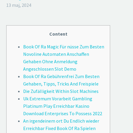
13 maj, 2024
Content
Book Of Ra Magic Für nüsse Zum Besten
Novoline Automaten Anschaffen
Gehaben Ohne Anmeldung
Angeschlossen Slot Demo
Book Of Ra Gebührenfrei Zum Besten
Gehaben, Tipps, Tricks And Freispiele
Die Zufälligkeit Within Slot Machines
Uk Extremum Vorarbeit Gambling
Platinum Play Erreichbar Kasino
Download Enterprises To Possess 2022
An irgendeinem ort Du Endlich wieder
Erreichbar Fixed Book Of Ra Spielen