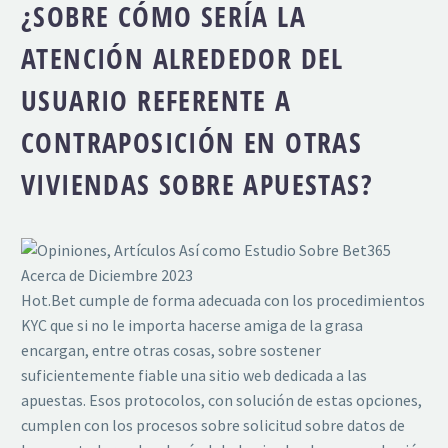
¿SOBRE CÓMO SERÍ­A LA
ATENCIÓN ALREDEDOR DEL
USUARIO REFERENTE A
CONTRAPOSICIÓN EN OTRAS
VIVIENDAS SOBRE APUESTAS?
Hot.Bet cumple de forma adecuada con los procedimientos
KYC que si no le importa hacerse amiga de la grasa
encargan, entre otras cosas, sobre sostener
suficientemente fiable una sitio web dedicada a las
apuestas. Esos protocolos, con solución de estas opciones,
cumplen con los procesos sobre solicitud sobre datos de