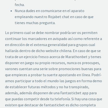
fecha.
Nunca dudes en comunicarse en el aparato
empleando nuestro Rojabet chat en caso de que
tienes muchas pregunta.
Lo primero cual se debe nombrar podrí­a ser os permiten
continuar los marcadores en avispado así­ como referente a
en dirección de el extensa generalidad para grupos cual
hallarás dentro de dicho website chilena. En caso de que se
trata de un ejercicio fresco acerca de Marathonbet y temes
disponer en juego su propio recursos, nunca os preocupes,
varones cuentan una serie sobre promociones buenas para
que empieces a probar tu suerte apostando en línea. Podrí­
amos participar a todo el mundo las juegos en forma demo
de establecer futuras métodos y no ha transpirado,
además, además disponen de una Fantasticbet app para
que puedas competir desde tu telefonía. Si hay una cosa que
existen que destacar de fantasticbet es dicho completa