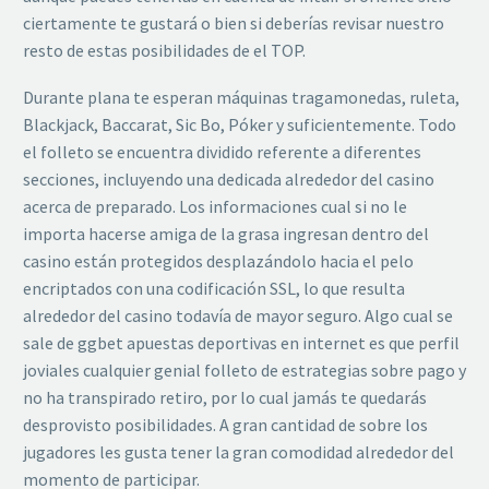
ciertamente te gustará o bien si deberías revisar nuestro
resto de estas posibilidades de el TOP.
Durante plana te esperan máquinas tragamonedas, ruleta,
Blackjack, Baccarat, Sic Bo, Póker y suficientemente. Todo
el folleto se encuentra dividido referente a diferentes
secciones, incluyendo una dedicada alrededor del casino
acerca de preparado. Los informaciones cual si no le
importa hacerse amiga de la grasa ingresan dentro del
casino están protegidos desplazándolo hacia el pelo
encriptados con una codificación SSL, lo que resulta
alrededor del casino todavía de mayor seguro. Algo cual se
sale de ggbet apuestas deportivas en internet es que perfil
joviales cualquier genial folleto de estrategias sobre pago y
no ha transpirado retiro, por lo cual jamás te quedarás
desprovisto posibilidades. A gran cantidad de sobre los
jugadores les gusta tener la gran comodidad alrededor del
momento de participar.