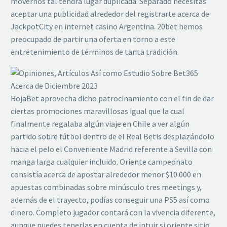
movernos tal tendrá lugar duplicada. Separado necesitas
aceptar una publicidad alrededor del registrarte acerca de
JackpotCity en internet casino Argentina. 20bet hemos
preocupado de partir una oferta en torno a este
entretenimiento de términos de tanta tradición.
RojaBet aprovecha dicho patrocinamiento con el fin de dar
ciertas promociones maravillosas igual que la cual
finalmente regalaba algún viaje en Chile a ver algún
partido sobre fútbol dentro de el Real Betis desplazándolo
hacia el pelo el Conveniente Madrid referente a Sevilla con
manga larga cualquier incluido. Oriente campeonato
consistía acerca de apostar alrededor menor $10.000 en
apuestas combinadas sobre minúsculo tres meetings y,
además de el trayecto, podías conseguir una PS5 así­ como
dinero. Completo jugador contará con la vivencia diferente,
aunque puedes tenerlas en cuenta de intuir si oriente sitio