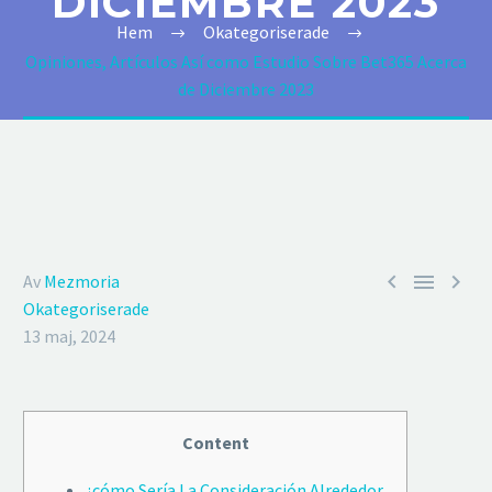
DICIEMBRE 2023
Hem
Okategoriserade
Opiniones, Artículos Así­ como Estudio Sobre Bet365 Acerca
de Diciembre 2023



Av
Mezmoria
Okategoriserade
13 maj, 2024
Content
¿cómo Serí­a La Consideración Alrededor