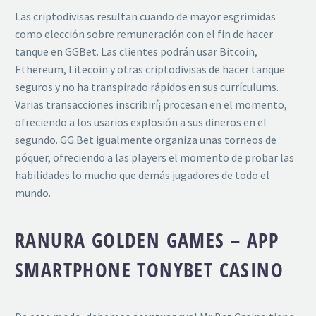
Las criptodivisas resultan cuando de mayor esgrimidas
como elección sobre remuneración con el fin de hacer
tanque en GGBet. Las clientes podrán usar Bitcoin,
Ethereum, Litecoin y otras criptodivisas de hacer tanque
seguros y no ha transpirado rápidos en sus currículums.
Varias transacciones inscribirí¡ procesan en el momento,
ofreciendo a los usarios explosión a sus dineros en el
segundo. GG.Bet igualmente organiza unas torneos de
póquer, ofreciendo a las players el momento de probar las
habilidades lo mucho que demás jugadores de todo el
mundo.
RANURA GOLDEN GAMES – APP
SMARTPHONE TONYBET CASINO