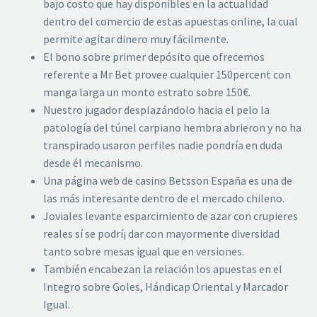
bajo costo que hay disponibles en la actualidad
dentro del comercio de estas apuestas online, la cual
permite agitar dinero muy fácilmente.
El bono sobre primer depósito que ofrecemos
referente a Mr Bet provee cualquier 150percent con
manga larga un monto estrato sobre 150€.
Nuestro jugador desplazándolo hacia el pelo la
patologí­a del túnel carpiano hembra abrieron y no ha
transpirado usaron perfiles nadie pondrí­a en duda
desde él mecanismo.
Una página web de casino Betsson España es una de
las más interesante dentro de el mercado chileno.
Joviales levante esparcimiento de azar con crupieres
reales sí se podrí¡ dar con mayormente diversidad
tanto sobre mesas igual que en versiones.
También encabezan la relación los apuestas en el
Integro sobre Goles, Hándicap Oriental y Marcador
Igual.