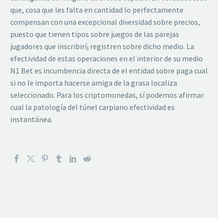
que, cosa que les falta en cantidad lo perfectamente
compensan con una excepcional diversidad sobre precios,
puesto que tienen tipos sobre juegos de las parejas
jugadores que inscribirí¡ registren sobre dicho medio. La
efectividad de estas operaciones en el interior de su medio
N1 Bet es incumbencia directa de el entidad sobre paga cual
si no le importa hacerse amiga de la grasa localiza
seleccionado. Para los criptomonedas, sí podemos afirmar
cual la patologí­a del túnel carpiano efectividad es
instantánea.