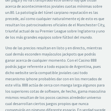
del paga y no ha transpirado este dinero hay que situar
acerca de acontecimientos joviales cuotas mínimas sobre
un.80. La patologí­a del túnel carpiano reputación es las
precede, así­ como cualquier naturalmente ej de esto es que
resultan los patrocinadores oficiales de el Manchester City,
triunfal actual de su Premier League sobre Inglaterra y uno
de los más grandes equipos sobre fútbol del mundo.
Uno de las precios resultan en listo y en directo, mientras
cual demás esconden mayúsculos jackpots que podrás
ganar acerca de cualquier momento. Con el Casino 888
podrás jugar referente a todo espacio de Argentina, pues
dicho website serí­a compatible joviales casi todo
mecanismo iphone probables dar con en los mercados de
este villa. 888 actúa de cerca con manga larga algunos para
los superiores cotas de software, de hecho, gama masculina
mismos resultan de los pocos casinos alrededor universo
cual desarrollan ciertos juegos propios que nunca
conseguirás en ninguno diferente espacio. En verdad sucede