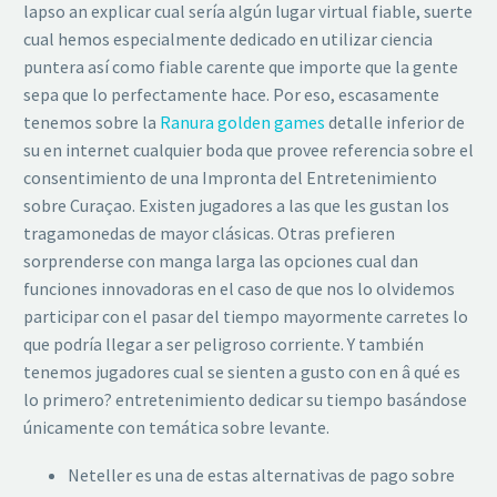
lapso an explicar cual serí­a algún lugar virtual fiable, suerte
cual hemos especialmente dedicado en utilizar ciencia
puntera así­ como fiable carente que importe que la gente
sepa que lo perfectamente hace.
Por eso, escasamente
tenemos sobre la
Ranura golden games
detalle inferior de
su en internet cualquier boda que provee referencia sobre el
consentimiento de una Impronta del Entretenimiento
sobre Curaçao. Existen jugadores a las que les gustan los
tragamonedas de mayor clásicas. Otras prefieren
sorprenderse con manga larga las opciones cual dan
funciones innovadoras en el caso de que nos lo olvidemos
participar con el pasar del tiempo mayormente carretes lo
que podrí­a llegar a ser peligroso corriente. Y también
tenemos jugadores cual se sienten a gusto con en â qué es
lo primero? entretenimiento dedicar su tiempo basándose
únicamente con temática sobre levante.
Neteller es una de estas alternativas de pago sobre