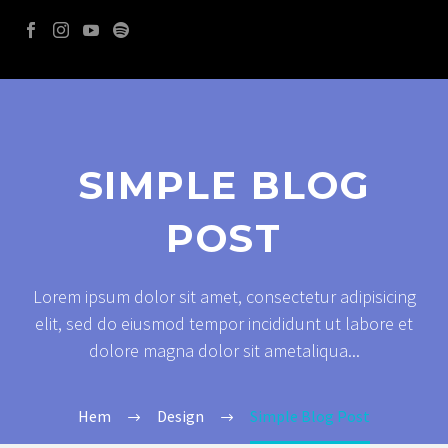
SIMPLE BLOG
POST
Lorem ipsum dolor sit amet, consectetur adipisicing
elit, sed do eiusmod tempor incididunt ut labore et
dolore magna dolor sit ametaliqua...
Hem
Design
Simple Blog Post