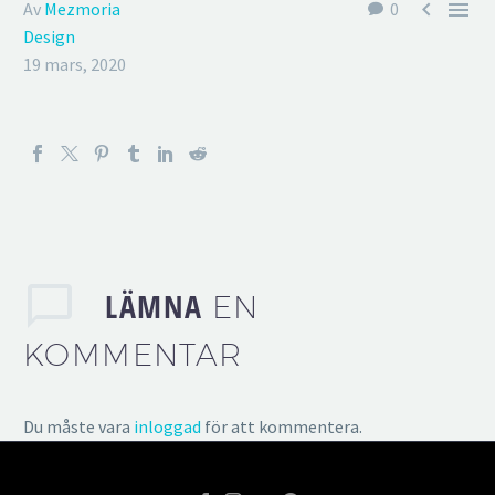


Av
Mezmoria
0
Design
19 mars, 2020
LÄMNA
EN
KOMMENTAR
Du måste vara
inloggad
för att kommentera.